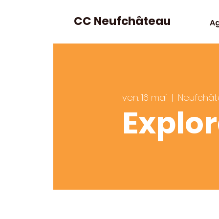
CC Neufchâteau
A
ven. 16 mai
  |  
Neufchât
Explor