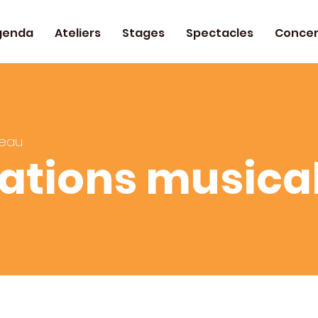
genda
Ateliers
Stages
Spectacles
Concer
eau
ations musica