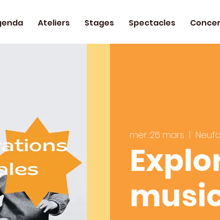
genda
Ateliers
Stages
Spectacles
Concer
mer. 26 mars
  |  
Neuf
Explo
music