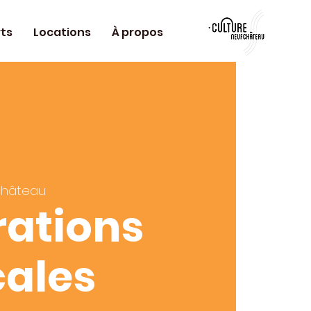
ts
Locations
À propos
château
rations
ales