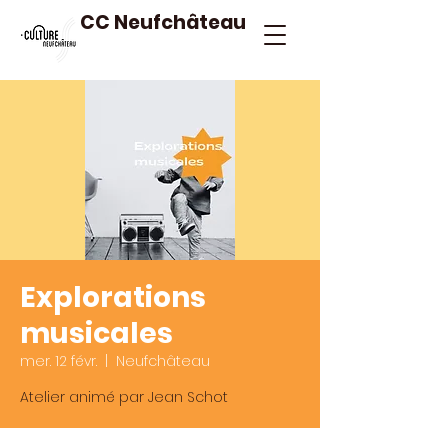
CC Neufchâteau
Explorations
musicales
mer. 12 févr.
  |  
Neufchâteau
Atelier animé par Jean Schot