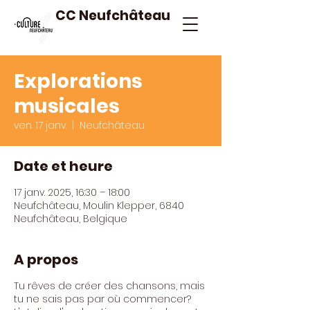
CC Neufchâteau
Explorations
musicales
ven. 17 janv.
  |  
Neufchâteau
Date et heure
17 janv. 2025, 16:30 – 18:00
Neufchâteau, Moulin Klepper, 6840
Neufchâteau, Belgique
A propos
Tu rêves de créer des chansons, mais
tu ne sais pas par où commencer?