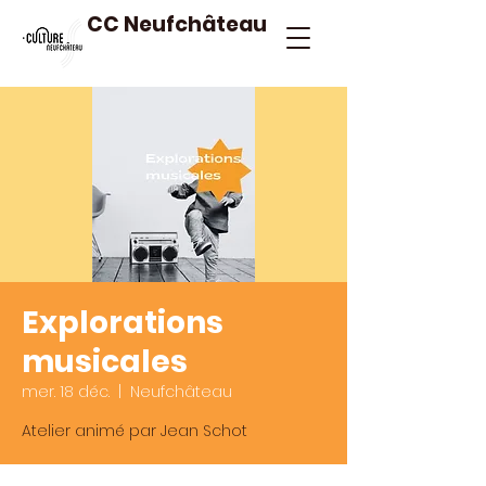
CC Neufchâteau
Explorations
musicales
mer. 18 déc.
  |  
Neufchâteau
Atelier animé par Jean Schot