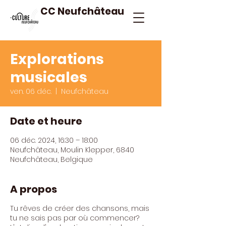
CC Neufchâteau
Explorations
musicales
ven. 06 déc.
  |  
Neufchâteau
Date et heure
06 déc. 2024, 16:30 – 18:00
Neufchâteau, Moulin Klepper, 6840
Neufchâteau, Belgique
A propos
Tu rêves de créer des chansons, mais
tu ne sais pas par où commencer?