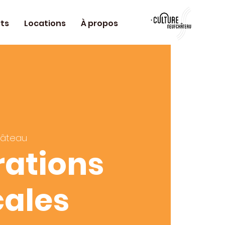
ts
Locations
À propos
hâteau
rations
ales