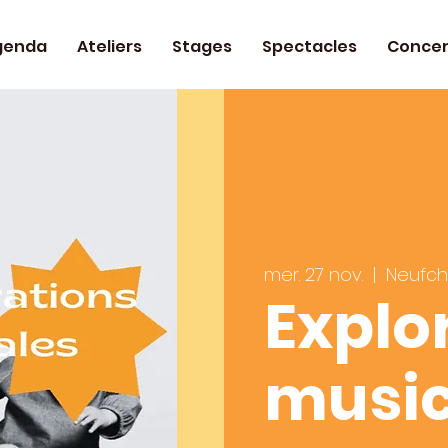
genda
Ateliers
Stages
Spectacles
Concer
mer. 27 nov.
  |  
Neufc
Explo
music