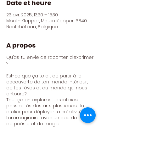
Date et heure
23 avr. 2025, 13:30 – 15:30
Moulin Klepper, Moulin Klepper, 6840
Neufchâteau, Belgique
A propos
Qu’as-tu envie de raconter, d’exprimer
?
Est-ce que ça te dit de partir à la
découverte de ton monde intérieur,
de tes rêves et du monde qui nous
entoure?
Tout ça en explorant les infinies
possibilités des arts plastiques. Un
atelier pour déployer ta créativité et
ton imaginaire avec un peu de folie,
de poésie et de magie…
Techniques : gravure, peinture,