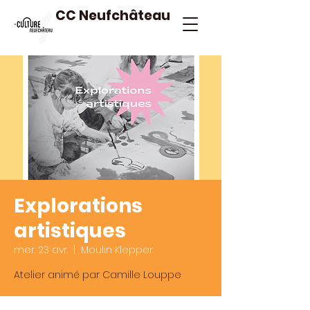
CC Neufchâteau
Explorations
artistiques
mer. 23 avr.
  |  
Moulin Klepper
Atelier animé par Camille Louppe