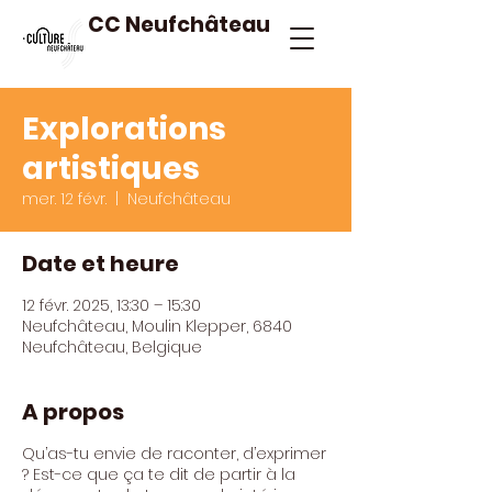
CC Neufchâteau
Explorations
artistiques
mer. 12 févr.
  |  
Neufchâteau
Date et heure
12 févr. 2025, 13:30 – 15:30
Neufchâteau, Moulin Klepper, 6840
Neufchâteau, Belgique
A propos
Qu’as-tu envie de raconter, d’exprimer
? Est-ce que ça te dit de partir à la