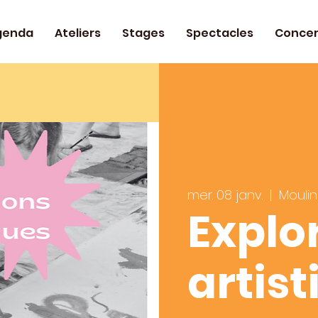
genda
Ateliers
Stages
Spectacles
Concer
mer. 08 janv.
  |  
Moulin
Explo
artis