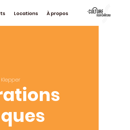
ts
Locations
À propos
 Klepper
rations
tiques