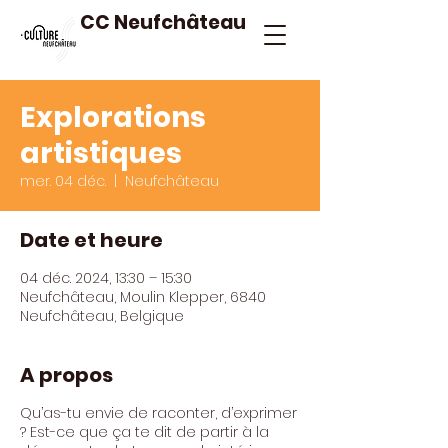
CC Neufchâteau
Explorations
artistiques
mer. 04 déc.
  |  
Neufchâteau
Date et heure
04 déc. 2024, 13:30 – 15:30
Neufchâteau, Moulin Klepper, 6840
Neufchâteau, Belgique
A propos
Qu’as-tu envie de raconter, d’exprimer
? Est-ce que ça te dit de partir à la