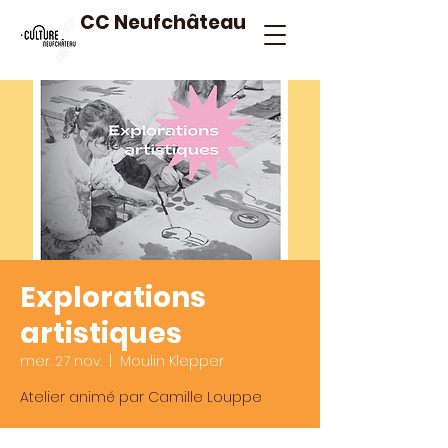
CC Neufchâteau
Explorations
artistiques
mer. 27 nov.
  |  
Moulin Klepper
Atelier animé par Camille Louppe