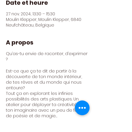
Date et heure
27 nov. 2024, 13:30 – 15:30
Moulin Klepper, Moulin Klepper, 6840
Neufchâteau, Belgique
A propos
Qu’as-tu envie de raconter, d’exprimer
?
Est-ce que ça te dit de partir à la
découverte de ton monde intérieur,
de tes rêves et du monde qui nous
entoure?
Tout ça en explorant les infinies
possibilités des arts plastiques. Un
atelier pour déployer ta créativité et
ton imaginaire avec un peu de folie,
de poésie et de magie…
Techniques : gravure, peinture,