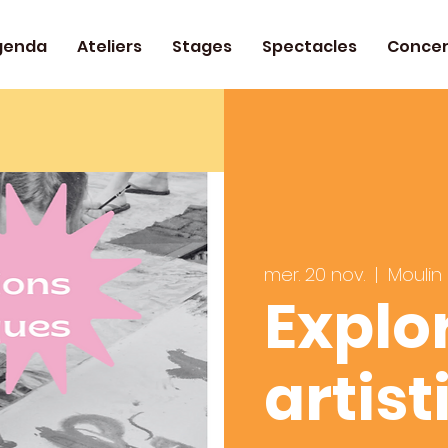
genda
Ateliers
Stages
Spectacles
Concer
mer. 20 nov.
  |  
Moulin
Explo
artis