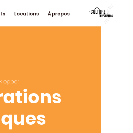
ts
Locations
À propos
 Klepper
rations
tiques