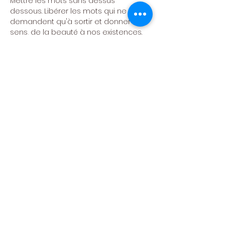
Mettre les mots sans dessus 
dessous. Libérer les mots qui ne 
demandent qu'à sortir et donner du 
sens, de la beauté à nos existences. 
Nous allons nous amuser, nous 
laisser surprendre et du bout des 
doigts, toucher à la poésie. Grâce à 
des jeux d’écriture, des consignes 
ludiques et amusantes. Des exercices 
collectifs et individuels, basés sur la 
confiance et le partage. Dans une 
ambiance conviviale et bienveillante. 
Nous allons voyager. Autour d'un café. 
Écrire, c'est voler sur du papier...
LIEU : 
au Moulin
ANIMATRICE :  
Hélène Couvert
Fête des ateliers : Nous fêtons la fin 
des ateliers le samedi 
23 MAI