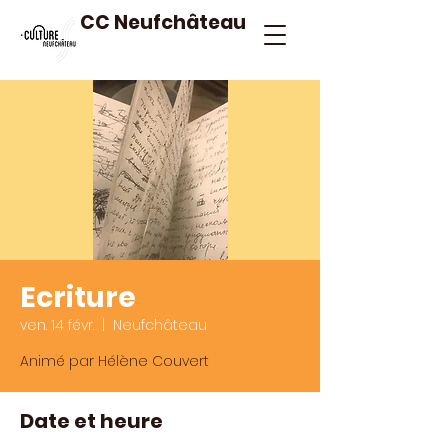
CC Neufchâteau
Ecriture
ven. 14 févr.
  |  
Neufchâteau
Animé par Hélène Couvert
Date et heure