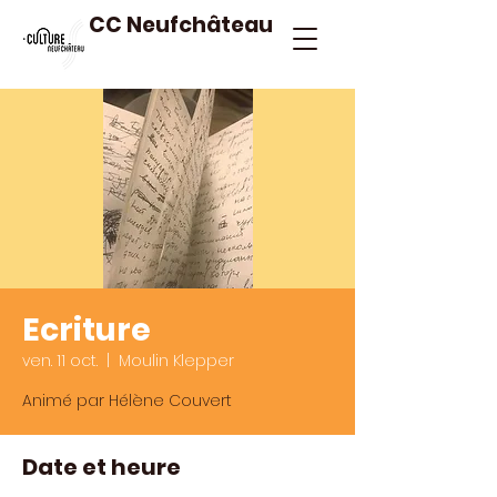
CC Neufchâteau
Ecriture
ven. 11 oct.
  |  
Moulin Klepper
Animé par Hélène Couvert
Date et heure