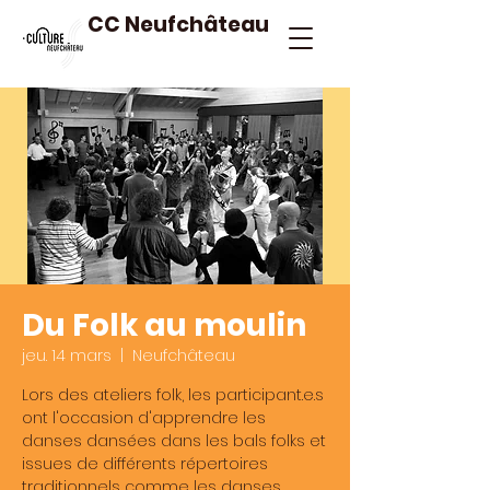
CC Neufchâteau
Du Folk au moulin
jeu. 14 mars
  |  
Neufchâteau
Lors des ateliers folk, les participant.e.s
ont l'occasion d'apprendre les
danses dansées dans les bals folks et
issues de différents répertoires
traditionnels comme les danses