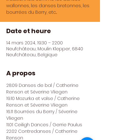
wallonnes, les danses bretonnes, les
bourrées du Berry, etc...
Date et heure
14 mars 2024, 19:30 – 22:00
Neufchâteau, Moulin Klepper, 6840
Neufchâteau, Belgique
A propos
28.09 Danses de bal / Catherine 
Renson et Séverine Vliegen
19.10 Mazurka et valse / Catherine 
Renson et Séverine Vliegen
16.11 Bourrées du Berry / Séverine 
Vliegen
11.01 Ceiligh Dances / Gerrie Paulus
22.02 Contredanses / Catherine 
Renson