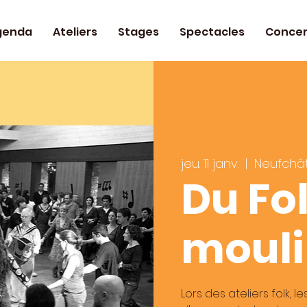
genda
Ateliers
Stages
Spectacles
Concer
jeu. 11 janv.
  |  
Neufchâ
Du Fo
moul
Lors des ateliers folk, l