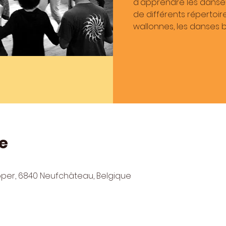
d'apprendre les danses
de différents répertoi
wallonnes, les danses br
e
pper, 6840 Neufchâteau, Belgique