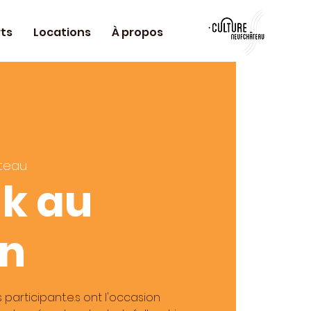
ts
Locations
À propos
teau
lk au
in
es participant.e.s ont l'occasion