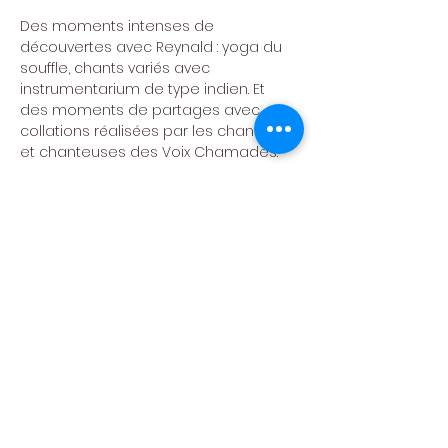
Des moments intenses de 
découvertes avec Reynald : yoga du 
souffle, chants variés avec 
instrumentarium de type indien. Et 
des moments de partages avec 
collations réalisées par les chanteurs 
et chanteuses des Voix Chamades.
Infos et inscriptions : 
maripaule.bradfer@proximus.be
Le paiement de 30 € sur le compte 
BE23 1030 8719 5691 confirme votre 
inscription
Prévoir son pique-nique !