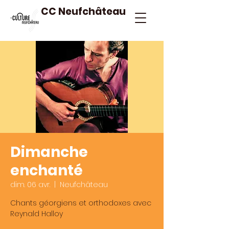
CC Neufchâteau
Dimanche
enchanté
dim. 06 avr.
  |  
Neufchâteau
Chants géorgiens et orthodoxes avec
Reynald Halloy