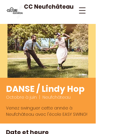
CC Neufchâteau
DANSE / Lindy Hop
Octobre à juin
  |  
Neufchâteau
Venez swinguer cette année à
Neufchâteau avec l'école EASY SWING!
Date et heure