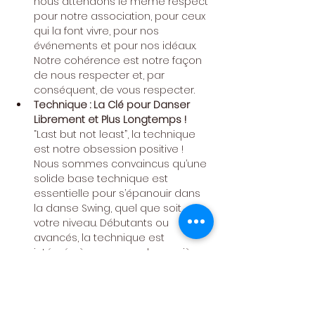
nous attendons le même respect 
pour notre association, pour ceux 
qui la font vivre, pour nos 
événements et pour nos idéaux. 
Notre cohérence est notre façon 
de nous respecter et, par 
conséquent, de vous respecter.
Technique : La Clé pour Danser 
Librement et Plus Longtemps !
“Last but not least”, la technique 
est notre obsession positive ! 
Nous sommes convaincus qu’une 
solide base technique est 
essentielle pour s’épanouir dans 
la danse Swing, quel que soit 
votre niveau. Débutants ou 
avancés, la technique est 
intégrée à nos cours de manière 
adaptée à votre expérience. Elle 
est le langage universel qui ouvre 
les portes à la danse avec tous, 
qui enrichit nos échanges avec 