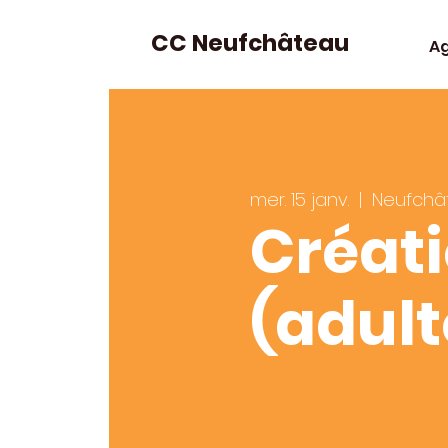
CC Neufchâteau
A
mer. 15 janv.
  |  
Neufchâ
Créati
(adult