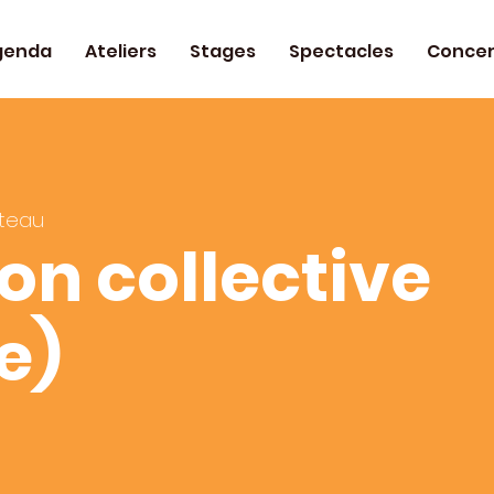
genda
Ateliers
Stages
Spectacles
Concer
teau
on collective
e)