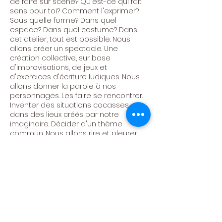
de faire sur scène? Qu'est-ce qui fait
sens pour toi? Comment l'exprimer?
Sous quelle forme? Dans quel
espace? Dans quel costume? Dans
cet atelier, tout est possible. Nous
allons créer un spectacle. Une
création collective, sur base
d'improvisations, de jeux et
d'exercices d'écriture ludiques. Nous
allons donner la parole à nos
personnages. Les faire se rencontrer.
Inventer des situations cocasses,
dans des lieux créés par notre
imaginaire. Décider d'un thème
commun. Nous allons rire et pleurer.
Faire passer des messages d'espoirs.
Avoir de plus en plus confiance en
nous. Créer, s'amuser, pétiller!