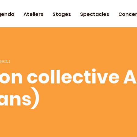
genda
Ateliers
Stages
Spectacles
Concer
teau
on collective 
 ans)