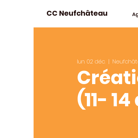
CC Neufchâteau
A
lun. 02 déc.
  |  
Neufchâ
Créati
(11- 14