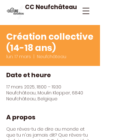
CC Neufchâteau
Création collective
(14-18 ans)
lun. 17 mars
  |  
Neufchâteau
Date et heure
17 mars 2025, 18:00 – 19:30
Neufchâteau, Moulin Klepper, 6840
Neufchâteau, Belgique
A propos
Que rêves-tu de dire au monde et
que tu n'as jamais dit? Que rêves-tu