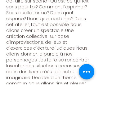
de faire sur scène? Qu'est-ce qui fait
sens pour toi? Comment l'exprimer?
Sous quelle forme? Dans quel
espace? Dans quel costume? Dans
cet atelier, tout est possible. Nous
allons créer un spectacle. Une
création collective, sur base
d'improvisations, de jeux et
d'exercices d'écriture ludiques. Nous
allons donner la parole à nos
personnages. Les faire se rencontrer.
Inventer des situations cocasses,
dans des lieux créés par notre
imaginaire. Décider d'un thème
commun. Nous allons rire et pleurer.
Faire passer des messages d'espoirs.
Avoir de plus en plus confiance en
nous. Créer, s'amuser, pétiller!