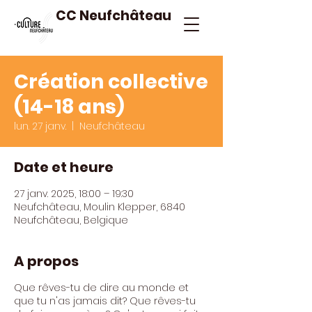
CC Neufchâteau
Création collective
(14-18 ans)
lun. 27 janv.
  |  
Neufchâteau
Date et heure
27 janv. 2025, 18:00 – 19:30
Neufchâteau, Moulin Klepper, 6840
Neufchâteau, Belgique
A propos
Que rêves-tu de dire au monde et
que tu n'as jamais dit? Que rêves-tu