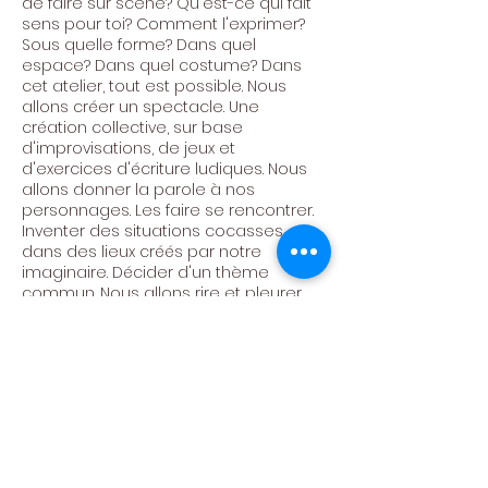
de faire sur scène? Qu'est-ce qui fait
sens pour toi? Comment l'exprimer?
Sous quelle forme? Dans quel
espace? Dans quel costume? Dans
cet atelier, tout est possible. Nous
allons créer un spectacle. Une
création collective, sur base
d'improvisations, de jeux et
d'exercices d'écriture ludiques. Nous
allons donner la parole à nos
personnages. Les faire se rencontrer.
Inventer des situations cocasses,
dans des lieux créés par notre
imaginaire. Décider d'un thème
commun. Nous allons rire et pleurer.
Faire passer des messages d'espoirs.
Avoir de plus en plus confiance en
nous. Créer, s'amuser, pétiller!