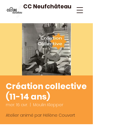
CC Neufchâteau
Création collective
(11-14 ans)
mer. 16 avr.
  |  
Moulin Klepper
Atelier animé par Hélène Couvert