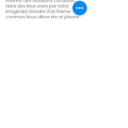
Inventer des situations cocasses,
dans des lieux créés par notre
imaginaire. Décider d'un thème
commun. Nous allons rire et pleurer.
Faire passer des messages d'espoirs.
Avoir de plus en plus confiance en
nous.
Créer, s'amuser, pétiller!
Atelier animé par Hélène Couvert
Tarif : 300€ / AN (24 ateliers)
Centre Culturel de
Neufchâteau asbl
Politique de confidentialité -
RGPD