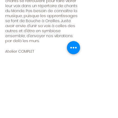
chants se retrouvent pour faire vibrer
leur voix dans un répertoire de chants
du Monde. Pas besoin de connaître la
musique, puisque les apprentissages
se font de Bouche à Oreilles. Juste
avoir envie d’unir sa voix à celles des
autres et d’être en symbiose
ensemble, d’envoyer nos vibrations
par delà les murs.
Atelier COMPLET
A la direction artistique : Maripaule
Bradfer
Centre Culturel de
Neufchâteau asbl
Politique de confidentialité -