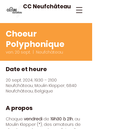
CC Neufchâteau
Choeur
Polyphonique
ven. 20 sept.
  |  
Neufchâteau
Date et heure
20 sept. 2024, 19:30 – 21:00
Neufchâteau, Moulin Klepper, 6840
Neufchâteau, Belgique
A propos
Chaque
vendredi
de
19h30 à 21h
, au
Moulin Klepper (*), des amateurs de