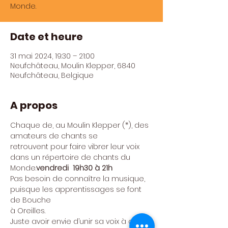
Monde.
Date et heure
31 mai 2024, 19:30 – 21:00
Neufchâteau, Moulin Klepper, 6840
Neufchâteau, Belgique
A propos
Chaque 
de
, au Moulin Klepper (*), des 
amateurs de chants se

retrouvent pour faire vibrer leur voix 
dans un répertoire de chants du 
Monde.
vendredi 
 19h30 à 21h
Pas besoin de connaître la musique, 
puisque les apprentissages se font 
de Bouche

à Oreilles.
Juste avoir envie d’unir sa voix à celles 