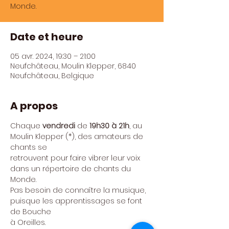
Monde.
Date et heure
05 avr. 2024, 19:30 – 21:00
Neufchâteau, Moulin Klepper, 6840
Neufchâteau, Belgique
A propos
Chaque 
vendredi 
de
 19h30 à 21h
, au 
Moulin Klepper (*), des amateurs de 
chants se

retrouvent pour faire vibrer leur voix 
dans un répertoire de chants du 
Monde.
Pas besoin de connaître la musique, 
puisque les apprentissages se font 
de Bouche

à Oreilles.