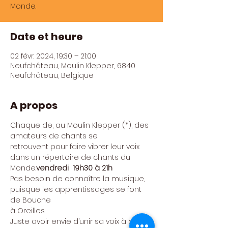
Monde.
Date et heure
02 févr. 2024, 19:30 – 21:00
Neufchâteau, Moulin Klepper, 6840
Neufchâteau, Belgique
A propos
Chaque 
de
, au Moulin Klepper (*), des 
amateurs de chants se

retrouvent pour faire vibrer leur voix 
dans un répertoire de chants du 
Monde.
vendredi 
 19h30 à 21h
Pas besoin de connaître la musique, 
puisque les apprentissages se font 
de Bouche

à Oreilles.
Juste avoir envie d’unir sa voix à celles 