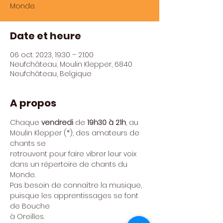
Monde.
Date et heure
06 oct. 2023, 19:30 – 21:00
Neufchâteau, Moulin Klepper, 6840
Neufchâteau, Belgique
A propos
Chaque 
vendredi 
de
 19h30 à 21h
, au 
Moulin Klepper (*), des amateurs de 
chants se

retrouvent pour faire vibrer leur voix 
dans un répertoire de chants du 
Monde.
Pas besoin de connaître la musique, 
puisque les apprentissages se font 
de Bouche

à Oreilles.