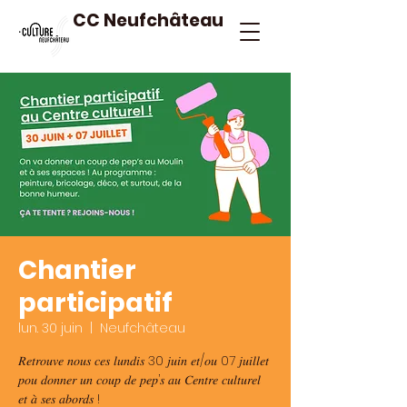
CC Neufchâteau
Chantier
participatif
lun. 30 juin
  |  
Neufchâteau
𝑅𝑒𝑡𝑟𝑜𝑢𝑣𝑒 𝑛𝑜𝑢𝑠 𝑐𝑒𝑠 𝑙𝑢𝑛𝑑𝑖𝑠 30 𝑗𝑢𝑖𝑛 𝑒𝑡/𝑜𝑢 07 𝑗𝑢𝑖𝑙𝑙𝑒𝑡
𝑝𝑜𝑢 𝑑𝑜𝑛𝑛𝑒𝑟 𝑢𝑛 𝑐𝑜𝑢𝑝 𝑑𝑒 𝑝𝑒𝑝’𝑠 𝑎𝑢 𝐶𝑒𝑛𝑡𝑟𝑒 𝑐𝑢𝑙𝑡𝑢𝑟𝑒𝑙
𝑒𝑡 𝑎̀ 𝑠𝑒𝑠 𝑎𝑏𝑜𝑟𝑑𝑠 !