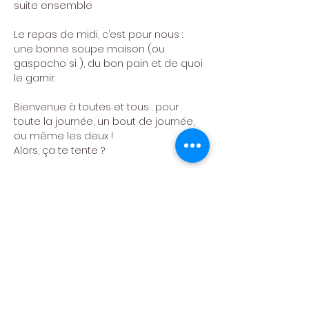
suite ensemble
Le repas de midi, c’est pour nous : 
une bonne soupe maison (ou 
gaspacho si ), du bon pain et de quoi 
le garnir.
Bienvenue à toutes et tous : pour 
toute la journée, un bout de journée, 
ou même les deux !
Alors, ça te tente ?
Écris-nous à 
𝗶𝗻𝗳𝗼.𝗰𝗰𝗻𝗲𝘂𝗳𝗰𝗵𝗮𝘁𝗲𝗮𝘂@𝗴𝗺𝗮𝗶𝗹.𝗰𝗼𝗺
Ou appelle-nous au 𝟬𝟰𝟳𝟳/𝟯𝟰𝟯𝟮𝟴𝟮