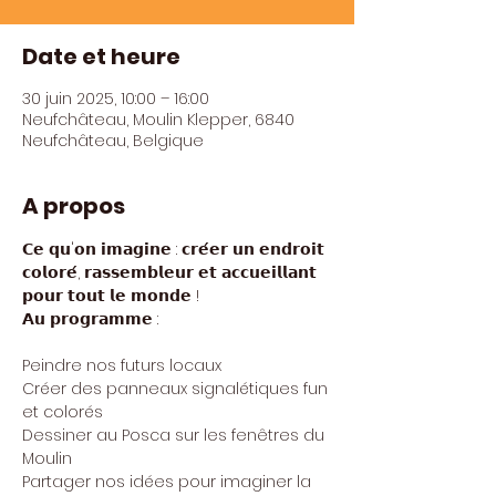
Date et heure
30 juin 2025, 10:00 – 16:00
Neufchâteau, Moulin Klepper, 6840
Neufchâteau, Belgique
A propos
𝗖𝗲 𝗾𝘂'𝗼𝗻 𝗶𝗺𝗮𝗴𝗶𝗻𝗲 : 𝗰𝗿𝗲́𝗲𝗿 𝘂𝗻 𝗲𝗻𝗱𝗿𝗼𝗶𝘁 
𝗰𝗼𝗹𝗼𝗿𝗲́, 𝗿𝗮𝘀𝘀𝗲𝗺𝗯𝗹𝗲𝘂𝗿 𝗲𝘁 𝗮𝗰𝗰𝘂𝗲𝗶𝗹𝗹𝗮𝗻𝘁 
𝗽𝗼𝘂𝗿 𝘁𝗼𝘂𝘁 𝗹𝗲 𝗺𝗼𝗻𝗱𝗲 ! 
𝗔𝘂 𝗽𝗿𝗼𝗴𝗿𝗮𝗺𝗺𝗲 :
Peindre nos futurs locaux
Créer des panneaux signalétiques fun 
et colorés
Dessiner au Posca sur les fenêtres du 
Moulin
Partager nos idées pour imaginer la 