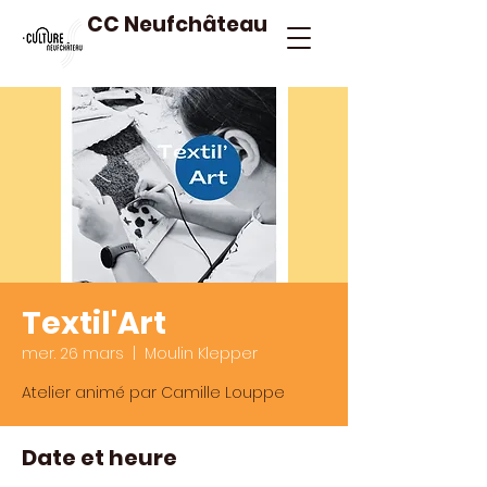
CC Neufchâteau
Textil'Art
mer. 26 mars
  |  
Moulin Klepper
Atelier animé par Camille Louppe
Date et heure