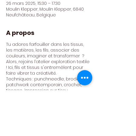
26 mars 2025, 15:30 – 17:30
Moulin Klepper, Moulin Klepper, 6840
Neufchâteau, Belgique
A propos
Tu adores farfouiller dans les tissus,
les matières, les fils, associer des
couleurs, imaginer et transformer ?
Alors, rejoins l’atelier exploration textile
! Ici, fils et tissus s'entremêlent pour
faire vibrer ta créativité.
Techniques : punchneedle, broderie,
patchwork contemporain, crochet,
tissage, impression sur tissu,...
Atelier animé par Camille Louppe
Tarif : 300€ / AN (24 ateliers)