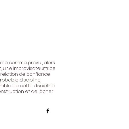
asse comme prévu..., alors
, un.e improvisateur.trice
e relation de confiance
robable discipline
mble de cette discipline.
onstruction et de lâcher-