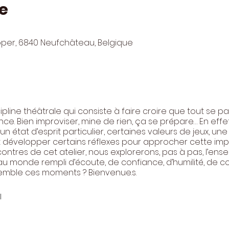
e
pper, 6840 Neufchâteau, Belgique
cipline théâtrale qui consiste à faire croire que tout se p
nce. Bien improviser, mine de rien, ça se prépare… En effet
 état d’esprit particulier, certaines valeurs de jeux, un
et développer certains réflexes pour approcher cette imp
contres de cet atelier, nous explorerons, pas à pas, l’ense
 au monde rempli d’écoute, de confiance, d’humilité, de c
semble ces moments ? Bienvenue.s.
l