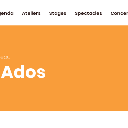
genda
Ateliers
Stages
Spectacles
Concer
teau
 Ados