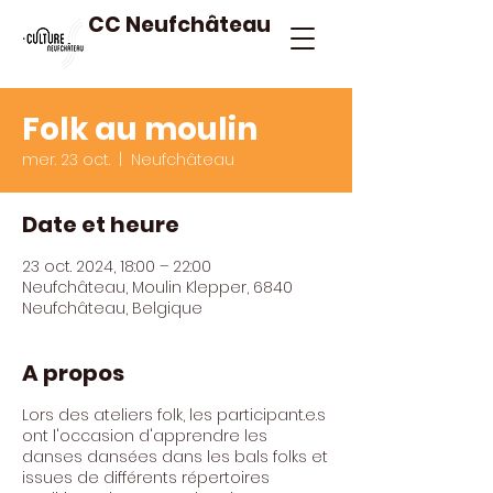
CC Neufchâteau
Folk au moulin
mer. 23 oct.
  |  
Neufchâteau
Date et heure
23 oct. 2024, 18:00 – 22:00
Neufchâteau, Moulin Klepper, 6840
Neufchâteau, Belgique
A propos
Lors des ateliers folk, les participant.e.s
ont l'occasion d'apprendre les
danses dansées dans les bals folks et
issues de différents répertoires