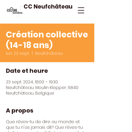
CC Neufchâteau
Création collective
(14-18 ans)
lun. 23 sept.
  |  
Neufchâteau
Date et heure
23 sept. 2024, 18:00 – 19:30
Neufchâteau, Moulin Klepper, 6840
Neufchâteau, Belgique
A propos
Que rêves-tu de dire au monde et
que tu n'as jamais dit? Que rêves-tu