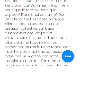
de faire sur scène? Qu'est-ce qui fait
sens pour toi? Comment l'exprimer?
Sous quelle forme? Dans quel
espace? Dans quel costume? Dans
cet atelier, tout est possible. Nous
allons créer un spectacle. Une
création collective, sur base
d'improvisations, de jeux et
d'exercices d'écriture ludiques. Nous
allons donner la parole à nos
personnages. Les faire se rencontrer.
Inventer des situations cocasses,
dans des lieux créés par notre
imaginaire. Décider d'un thème
commun. Nous allons rire et pleurer.
Faire passer des messages d'espoirs.
Avoir de plus en plus confiance en
nous. Créer, s'amuser, pétiller!