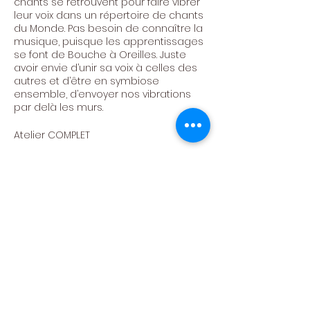
chants se retrouvent pour faire vibrer
leur voix dans un répertoire de chants
du Monde. Pas besoin de connaître la
musique, puisque les apprentissages
se font de Bouche à Oreilles. Juste
avoir envie d’unir sa voix à celles des
autres et d’être en symbiose
ensemble, d’envoyer nos vibrations
par delà les murs.
Atelier COMPLET
A la direction artistique : Maripaule
Bradfer
Centre Culturel de
Neufchâteau asbl
Politique de confidentialité -