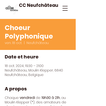
CC Neufchâteau
Choeur
Polyphonique
ven. 18 oct.
  |  
Neufchâteau
Date et heure
18 oct. 2024, 19:30 – 21:00
Neufchâteau, Moulin Klepper, 6840
Neufchâteau, Belgique
A propos
Chaque
vendredi
de
19h30 à 21h
, au
Moulin Klepper (*), des amateurs de