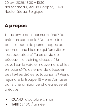
20 avr. 2026, 18:00 – 19:30
Neufchâteau, Moulin Klepper, 6840
Neufchâteau, Belgique
A propos
Tu as envie de jouer sur scène? De 
créer un spectacle? De te mettre 
dans la peau de personnages pour 
raconter une histoire qui fera vibrer 
les spectateurs? Tu as envie de 
découvrir le training d'acteur? Un 
travail sur la voix, le mouvement et les 
émotions? Tu as envie de découvrir 
des textes drôles et touchants? Viens 
rejoindre la troupe! Et viens t'amuser 
dans une ambiance chaleureuse et 
créative!
QUAND : 
d’octobre à mai
TARIF : 
240€ / année 