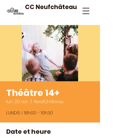
CC Neufchâteau
Théâtre 14+
lun. 20 avr.
  |  
Neufchâteau
LUNDIS I 18h00 - 19h30
Date et heure