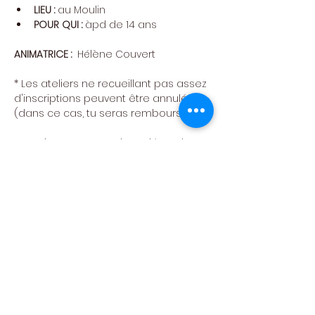
LIEU : 
au Moulin
POUR QUI : 
àpd de 14 ans
ANIMATRICE :  
Hélène Couvert
​* Les ateliers ne recueillant pas assez 
d'inscriptions peuvent être annulés 
(dans ce cas, tu seras remboursé)
Attention : pas cours le 15 décembre 
Fête des ateliers : On se retrouve le 
samedi 
23 MAI 
au 
MOULIN KLEPPER 
pour 
découvrir ce que les ateliers ont 
mijoté cette année. 
Pour s’inscrire
Cliquez sur le bouton “Réserver” pour 
remplir le formulaire d'inscription et 
procéder au paiement en ligne.