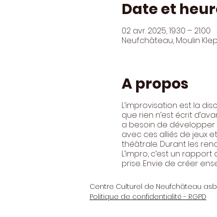
Date et heur
02 avr. 2025, 19:30 – 21:00
Neufchâteau, Moulin Kle
A propos
L’improvisation est la dis
que rien n’est écrit d’ava
a besoin de développer un
avec ces alliés de jeux 
théâtrale. Durant les ren
L’impro, c’est un rapport
prise. Envie de créer en
Centre Culturel de Neufchâteau asb
Politique de confidentialité - RGPD