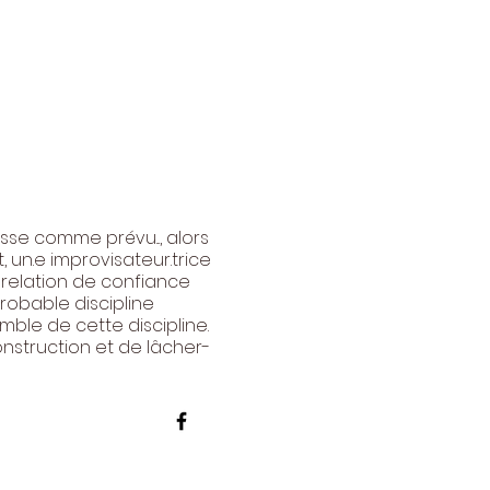
asse comme prévu..., alors
, un.e improvisateur.trice
e relation de confiance
robable discipline
mble de cette discipline.
onstruction et de lâcher-