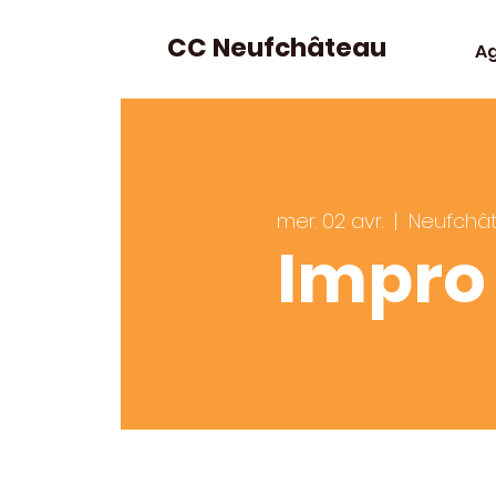
CC Neufchâteau
A
mer. 02 avr.
  |  
Neufchâ
Impro