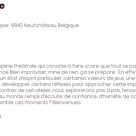
e
pper, 6840 Neufchâteau, Belgique
cipline théâtrale qui consiste à faire croire que tout se p
nce. Bien improviser, mine de rien, ça se prépare… En effet
 état d’esprit particulier, certaines valeurs de jeux, un
et développer certains réflexes pour approcher cette imp
contres de cet atelier, nous explorerons, pas à pas, l’ense
 au monde rempli d’écoute, de confiance, d’humilité, de c
semble ces moments ? Bienvenue.s.
l