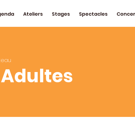
genda
Ateliers
Stages
Spectacles
Concer
teau
 Adultes