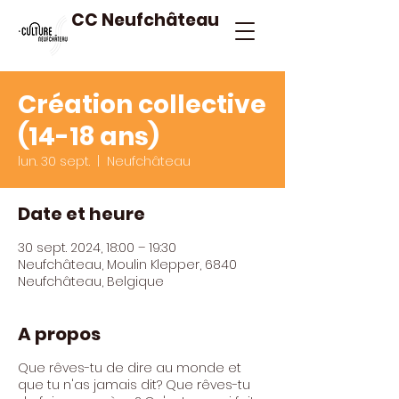
CC Neufchâteau
Création collective
(14-18 ans)
lun. 30 sept.
  |  
Neufchâteau
Date et heure
30 sept. 2024, 18:00 – 19:30
Neufchâteau, Moulin Klepper, 6840
Neufchâteau, Belgique
A propos
Que rêves-tu de dire au monde et
que tu n'as jamais dit? Que rêves-tu