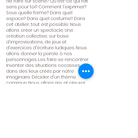
de faire sur scène? Qu'est-ce qui fait
sens pour toi? Comment l'exprimer?
Sous quelle forme? Dans quel
espace? Dans quel costume? Dans
cet atelier, tout est possible. Nous
allons créer un spectacle. Une
création collective, sur base
d'improvisations, de jeux et
d'exercices d'écriture ludiques. Nous
allons donner la parole à nos
personnages. Les faire se rencontrer.
Inventer des situations cocasses,
dans des lieux créés par notre
imaginaire. Décider d'un thème
commun. Nous allons rire et pleurer.
Faire passer des messages d'espoirs.
Avoir de plus en plus confiance en
nous. Créer, s'amuser, pétiller!