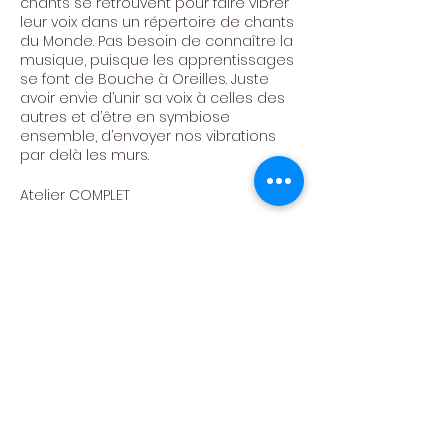
chants se retrouvent pour faire vibrer
leur voix dans un répertoire de chants
du Monde. Pas besoin de connaître la
musique, puisque les apprentissages
se font de Bouche à Oreilles. Juste
avoir envie d’unir sa voix à celles des
autres et d’être en symbiose
ensemble, d’envoyer nos vibrations
par delà les murs.
Atelier COMPLET
A la direction artistique : Maripaule
Bradfer
Centre Culturel de
Neufchâteau asbl
Politique de confidentialité -