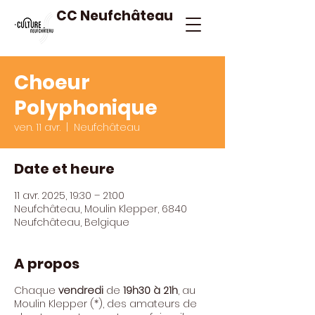
CC Neufchâteau
Choeur
Polyphonique
ven. 11 avr.
  |  
Neufchâteau
Date et heure
11 avr. 2025, 19:30 – 21:00
Neufchâteau, Moulin Klepper, 6840
Neufchâteau, Belgique
A propos
Chaque
vendredi
de
19h30 à 21h
, au
Moulin Klepper (*), des amateurs de