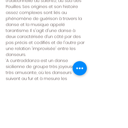
traditionnelle du Salento, au Sud des 
Pouilles. Ses origines et son histoire 
assez complexes sont liés au 
phénomène de guérison à travers la 
danse et la musique appelé 
tarantisme. Il s'agit d'une danse à 
deux caractérisée d’un côté par des 
pas précis et codifiés et de l'autre par 
une relation 'improvisée' entre les 
danseurs.
‘A cuntraddanza est un danse 
sicilienne de groupe très joyeuse et 
très amusante, où les danseurs 
suivent au fur et à mesure les 
indications d’un “mastro di ballo”
PROGRAMME
13h30-17h30 : 
Atelier de Danses d’Italie 
du Sud*
18h30 :
 Repas sur inscription (détails à 
venir)