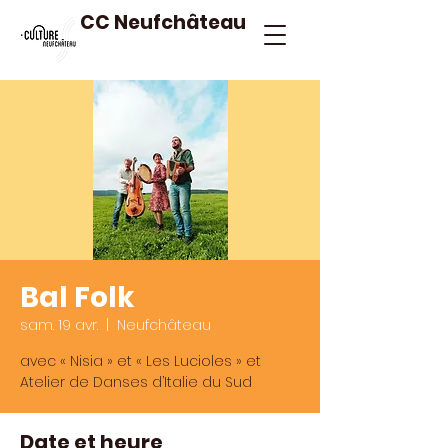
CC Neufchâteau
Bal Folk
sam. 19 avr.
  |  
Neufchâteau
avec « Nisia » et « Les Lucioles » et
Atelier de Danses d’Italie du Sud
Date et heure